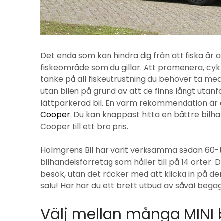
Det enda som kan hindra dig från att fiska är
fiskeområde som du gillar. Att promenera, cykl
tanke på all fiskeutrustning du behöver ta m
utan bilen på grund av att de finns långt utan
lättparkerad bil. En varm rekommendation är 
Cooper
. Du kan knappast hitta en bättre bilha
Cooper till ett bra pris.
Holmgrens Bil har varit verksamma sedan 60-ta
bilhandelsförretag som håller till på 14 orter.
besök, utan det räcker med att klicka in på deras
salu! Här har du ett brett utbud av såväl begagn
Välj mellan många MINI b