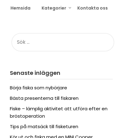
Hemsida
Kategorier
Kontakta oss
SÖK
EFTER:
Senaste inläggen
Börja fiska som nybörjare
Bästa presenterna till fiskaren
Fiske – lämplig aktivitet att utföra efter en
bröstoperation
Tips på matsäck till fisketuren
Kör ut och fiska med en MINI Cooper