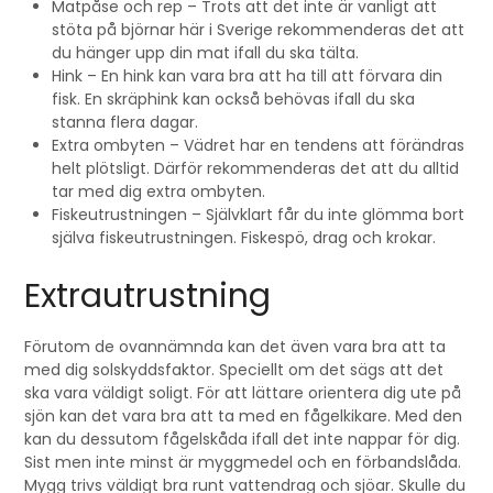
Matpåse och rep – Trots att det inte är vanligt att
stöta på björnar här i Sverige rekommenderas det att
du hänger upp din mat ifall du ska tälta.
Hink – En hink kan vara bra att ha till att förvara din
fisk. En skräphink kan också behövas ifall du ska
stanna flera dagar.
Extra ombyten – Vädret har en tendens att förändras
helt plötsligt. Därför rekommenderas det att du alltid
tar med dig extra ombyten.
Fiskeutrustningen – Självklart får du inte glömma bort
själva fiskeutrustningen. Fiskespö, drag och krokar.
Extrautrustning
Förutom de ovannämnda kan det även vara bra att ta
med dig solskyddsfaktor. Speciellt om det sägs att det
ska vara väldigt soligt. För att lättare orientera dig ute på
sjön kan det vara bra att ta med en fågelkikare. Med den
kan du dessutom fågelskåda ifall det inte nappar för dig.
Sist men inte minst är myggmedel och en förbandslåda.
Mygg trivs väldigt bra runt vattendrag och sjöar. Skulle du